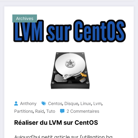
Archives
,
,
,
,
Anthony
Centos
Disque
Linux
Lvm
,
,
Partitions
Raid
Tuto
2 Commentaires
Réaliser du LVM sur CentOS
Aujourd'hui petit article sur l'utilisation ba