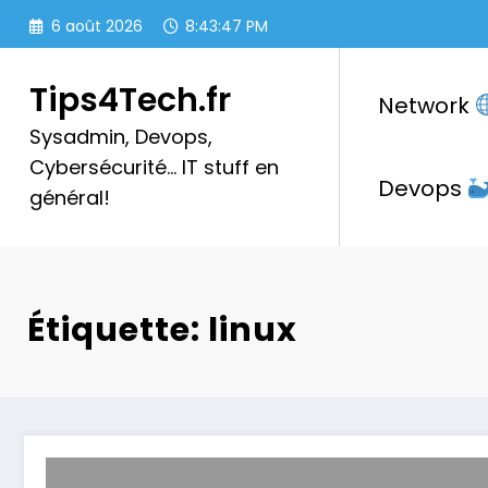
Aller
6 août 2026
8:43:48 PM
au
contenu
Tips4Tech.fr
Network
Sysadmin, Devops,
Cybersécurité… IT stuff en
Devops
général!
Étiquette: linux