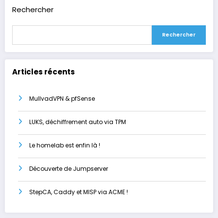
Rechercher
Rechercher
Articles récents
MullvadVPN & pfSense
LUKS, déchiffrement auto via TPM
Le homelab est enfin là !
Découverte de Jumpserver
StepCA, Caddy et MISP via ACME !