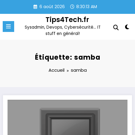
Aller
6 août 2026
8:30:13 AM
au
contenu
Tips4Tech.fr
Sysadmin, Devops, Cybersécurité… IT
stuff en général!
Étiquette: samba
Accueil
samba