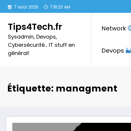
Aller
7 août 2026
7:18:20 AM
au
contenu
Tips4Tech.fr
Network
Sysadmin, Devops,
Cybersécurité… IT stuff en
Devops
général!
Étiquette: managment