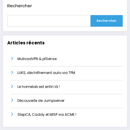
Rechercher
Rechercher
Articles récents
MullvadVPN & pfSense
LUKS, déchiffrement auto via TPM
Le homelab est enfin là !
Découverte de Jumpserver
StepCA, Caddy et MISP via ACME !