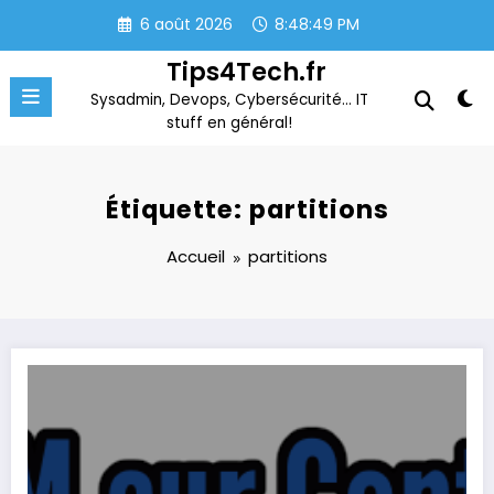
Aller
6 août 2026
8:48:49 PM
au
contenu
Tips4Tech.fr
Sysadmin, Devops, Cybersécurité… IT
stuff en général!
Étiquette: partitions
Accueil
partitions