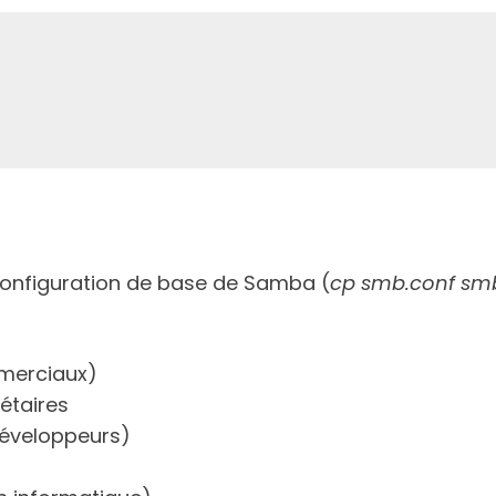
 configuration de base de Samba (
cp smb.conf smb
merciaux)
étaires
éveloppeurs)