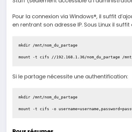
Staff (seulement accessible à l’administrati
Pour la connexion via Windows®, il suffit d’aj
en rentrant son adresse IP. Sous Linux il suff
mkdir /mnt/nom_du_partage

mount -t cifs //192.168.1.36/nom_du_partage /mnt
Si le partage nécessite une authentification:
mkdir /mnt/nom_du_partage

mount -t cifs -o username=username,password=pass
Pour résumer