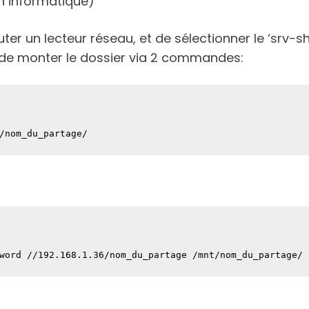
on informatique)
outer un lecteur réseau, et de sélectionner le ‘srv-
it de monter le dossier via 2 commandes:
/nom_du_partage/
word //192.168.1.36/nom_du_partage /mnt/nom_du_partage/