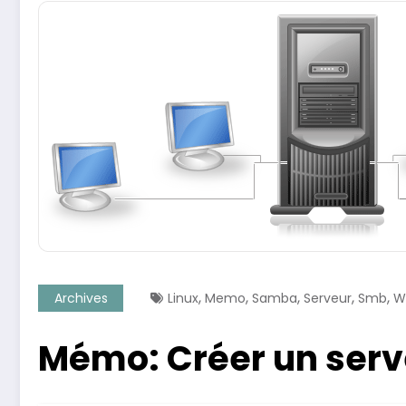
,
,
,
,
,
Archives
Linux
Memo
Samba
Serveur
Smb
W
Mémo: Créer un ser