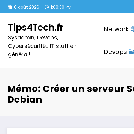
Aller
6 août 2026
1:08:31 PM
au
contenu
Tips4Tech.fr
Network
Sysadmin, Devops,
Cybersécurité… IT stuff en
Devops
général!
Mémo: Créer un serveur 
Debian