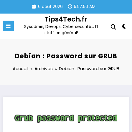
Aller
6 août 2026
5:57:51 AM
au
contenu
Tips4Tech.fr
Sysadmin, Devops, Cybersécurité… IT
stuff en général!
Debian : Password sur GRUB
Accueil
Archives
Debian : Password sur GRUB