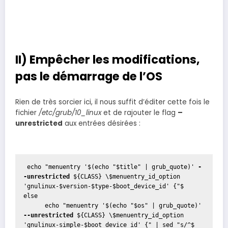
II) Empêcher les modifications,
pas le démarrage de l’OS
Rien de très sorcier ici, il nous suffit d’éditer cette fois le
fichier
/etc/grub/10_linux
et de rajouter le flag
–
unrestricted
aux entrées désirées :
 echo "menuentry '$(echo "$title" | grub_quote)' 
-
-unrestricted
 ${CLASS} \$menuentry_id_option 
'gnulinux-$version-$type-$boot_device_id' {"$  
else

      echo "menuentry '$(echo "$os" | grub_quote)' 
--unrestricted
 ${CLASS} \$menuentry_id_option 
'gnulinux-simple-$boot_device_id' {" | sed "s/^$  