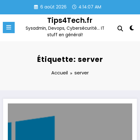
Aller
6 août 2026
4:14:07 AM
au
contenu
Tips4Tech.fr
Sysadmin, Devops, Cybersécurité… IT
stuff en général!
Étiquette: server
Accueil
server