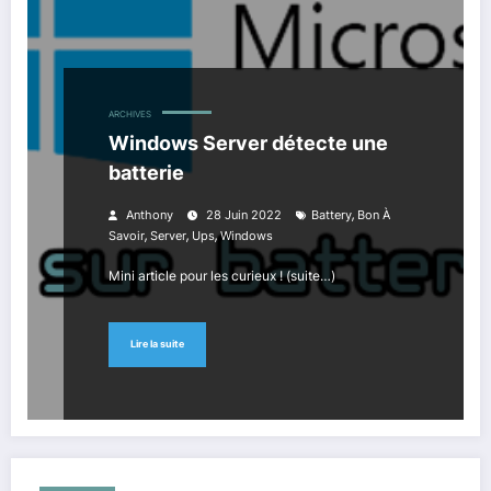
ARCHIVES
Windows Server détecte une
batterie
,
Anthony
28 Juin 2022
Battery
Bon À
,
,
,
Savoir
Server
Ups
Windows
Mini article pour les curieux ! (suite…)
Lire la suite