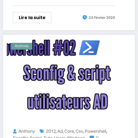
Lire la suite
23 Février 2020
Archives
Anthony
2012
Ad
Core
Csv
Powershell
,
,
,
,
,
Sconfig
Script
Tuto
Users
Windows
0