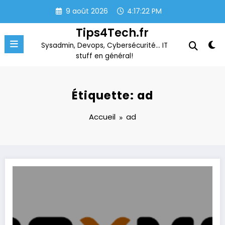
Aller
9 août 2026
4:17:22 PM
au
contenu
Tips4Tech.fr
Sysadmin, Devops, Cybersécurité… IT
stuff en général!
Étiquette: ad
Accueil
ad