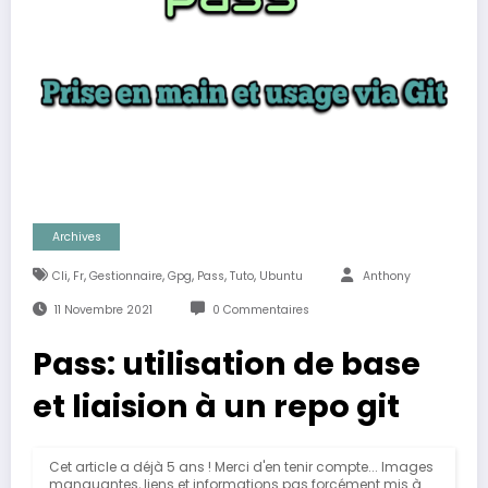
Archives
,
,
,
,
,
,
Cli
Fr
Gestionnaire
Gpg
Pass
Tuto
Ubuntu
Anthony
11 Novembre 2021
0 Commentaires
Pass: utilisation de base
et liaision à un repo git
Cet article a déjà 5 ans ! Merci d'en tenir compte... Images
manquantes, liens et informations pas forcément mis à