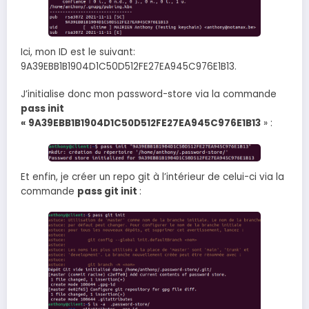
Ici, mon ID est le suivant:
9A39EBB1B1904D1C50D512FE27EA945C976E1B13.
J’initialise donc mon password-store via la commande
pass init
« 9A39EBB1B1904D1C50D512FE27EA945C976E1B13
» :
Et enfin, je créer un repo git à l’intérieur de celui-ci via la
commande
pass git init
: