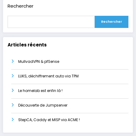
Rechercher
Rechercher
Articles récents
MullvadVPN & pfSense
LUKS, déchiffrement auto via TPM
Le homelab est enfin là !
Découverte de Jumpserver
StepCA, Caddy et MISP via ACME !