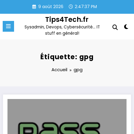
Aller
9 août 2026
2:47:37 PM
au
contenu
Tips4Tech.fr
Sysadmin, Devops, Cybersécurité… IT
stuff en général!
Étiquette: gpg
Accueil
gpg