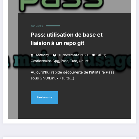
ARCHIVES
Pass: utilisation de base et
liaision à un repo git
,
,
Anthony
11 Novembre 2021
Cli
Fr
,
,
,
,
Gestionnaire
Gpg
Pass
Tuto
Ubuntu
Aujourd'hui rapide découverte de l'utilitaire Pass
sous GNU/Linux. (suite…)
Lire la suite