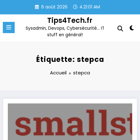
Aller
6 août 2026
4:21:01 AM
au
contenu
Tips4Tech.fr
Sysadmin, Devops, Cybersécurité… IT
stuff en général!
Étiquette: stepca
Accueil
stepca