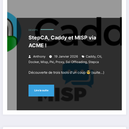
DEVOPS
StepCA, Caddy et MISP via
ACME !
,
,
Anthony
19 Janvier 2026
Caddy
Cti
,
,
,
,
,
Docker
Misp
Pki
Proxy
Ssl Offloading
Stepca
Découverte de trois tools d'un coup
(suite…)
Lire la suite