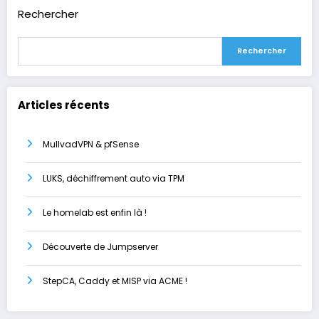
Rechercher
Rechercher
Articles récents
MullvadVPN & pfSense
LUKS, déchiffrement auto via TPM
Le homelab est enfin là !
Découverte de Jumpserver
StepCA, Caddy et MISP via ACME !