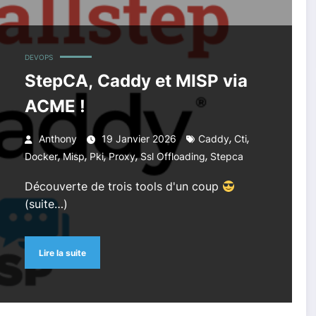
DEVOPS
StepCA, Caddy et MISP via
ACME !
,
,
Anthony
19 Janvier 2026
Caddy
Cti
,
,
,
,
,
Docker
Misp
Pki
Proxy
Ssl Offloading
Stepca
Découverte de trois tools d'un coup
(suite…)
Lire la suite