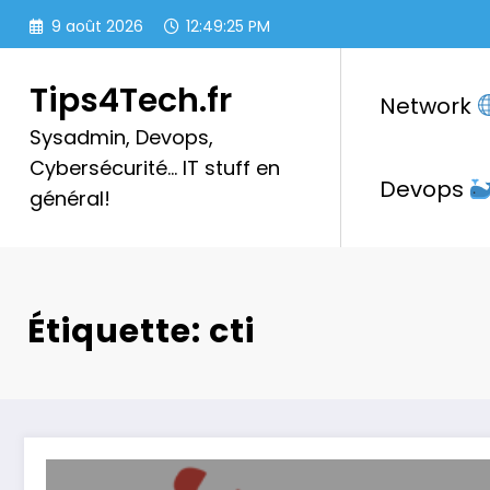
Aller
9 août 2026
12:49:26 PM
au
contenu
Tips4Tech.fr
Network
Sysadmin, Devops,
Cybersécurité… IT stuff en
Devops
général!
Étiquette: cti