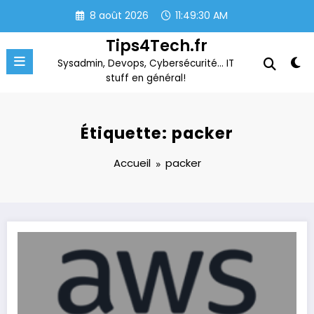
Aller
8 août 2026
11:49:31 AM
au
contenu
Tips4Tech.fr
Sysadmin, Devops, Cybersécurité… IT
stuff en général!
Étiquette: packer
Accueil
packer