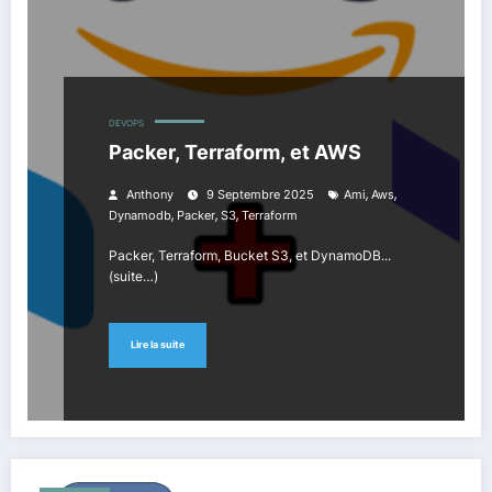
DEVOPS
Packer, Terraform, et AWS
,
,
Anthony
9 Septembre 2025
Ami
Aws
,
,
,
Dynamodb
Packer
S3
Terraform
Packer, Terraform, Bucket S3, et DynamoDB...
(suite…)
Lire la suite