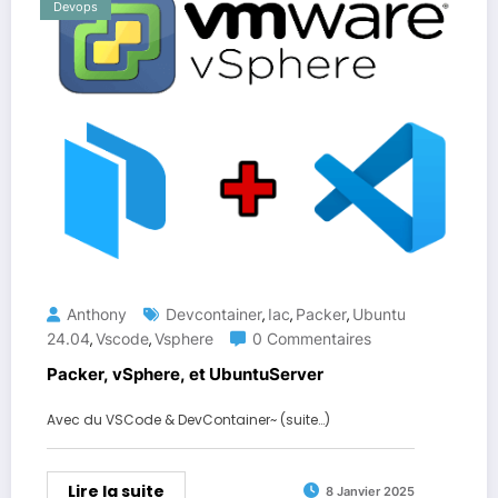
Devops
Anthony
Devcontainer
Iac
Packer
Ubuntu
,
,
,
24.04
Vscode
Vsphere
0 Commentaires
,
,
Packer, vSphere, et UbuntuServer
Avec du VSCode & DevContainer~ (suite…)
Lire la suite
8 Janvier 2025