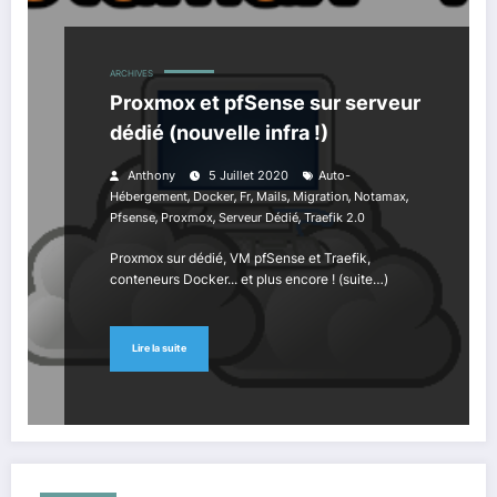
ARCHIVES
Proxmox et pfSense sur serveur
dédié (nouvelle infra !)
Anthony
5 Juillet 2020
Auto-
,
,
,
,
,
,
Hébergement
Docker
Fr
Mails
Migration
Notamax
,
,
,
Pfsense
Proxmox
Serveur Dédié
Traefik 2.0
Proxmox sur dédié, VM pfSense et Traefik,
conteneurs Docker... et plus encore ! (suite…)
Lire la suite