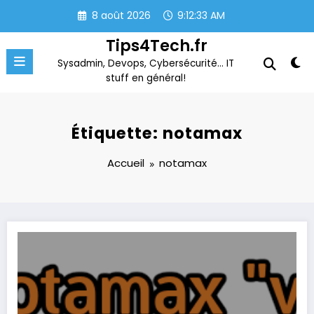
Aller
8 août 2026
9:12:33 AM
au
contenu
Tips4Tech.fr
Sysadmin, Devops, Cybersécurité… IT
stuff en général!
Étiquette: notamax
Accueil
notamax