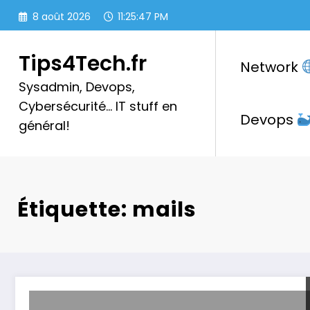
Aller
8 août 2026
11:25:47 PM
au
contenu
Tips4Tech.fr
Network
Sysadmin, Devops,
Cybersécurité… IT stuff en
Devops
général!
Étiquette: mails