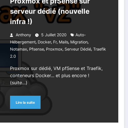
Proxmox et pfSense sur
serveur dédié (nouvelle
infra !)
Anthony
5 Juillet 2020
Auto-
,
,
,
,
,
Hébergement
Docker
Fr
Mails
Migration
,
,
,
,
Notamax
Pfsense
Proxmox
Serveur Dédié
Traefik
2.0
Proxmox sur dédié, VM pfSense et Traefik,
conteneurs Docker... et plus encore !
(suite…)
Lire la suite