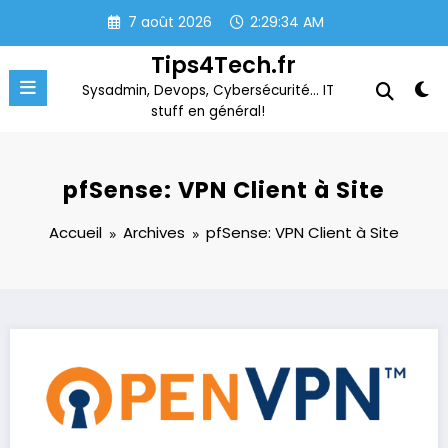
Aller
7 août 2026
2:29:35 AM
au
contenu
Tips4Tech.fr
Sysadmin, Devops, Cybersécurité… IT
stuff en général!
pfSense: VPN Client à Site
Accueil
Archives
pfSense: VPN Client à Site