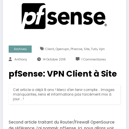
,
,
,
,
,
Archives
Client
Openvpn
Pfsense
Site
Tuto
Vpn
Anthony
14 Octobre 2018
1 Commentaires
pfSense: VPN Client à Site
Cet article a déjà 8 ans ! Merci d'en tenir compte... Images
manquantes, liens et informations pas forcément mis à
jour... !
Second article traitant du Router/Firewall OpenSource
de référence, j’ai nommé: pfSense. Ici, nous allons voir