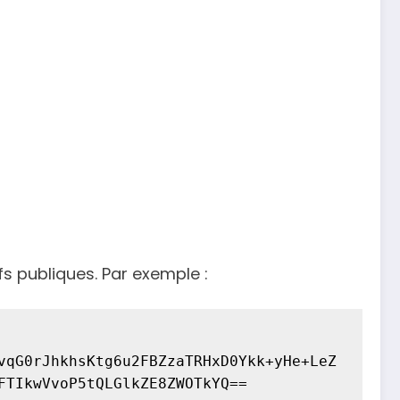
fs publiques. Par exemple :
vqG0rJhkhsKtg6u2FBZzaTRHxD0Ykk+yHe+LeZ
iIZsJntMaNG8QFGiqUKeACYiE+UnCX2oKIo4TZMj77XKPIeizeNLmj7ax68XzlxuL9lkex0RXuSKJGTBPr0FTIkwVvoP5tQLGlkZE8ZWOTkYQ== 