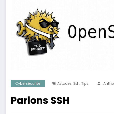
,
,
Cybersécurité
Astuces
Ssh
Tips
Anth
Parlons SSH