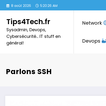
Aller
8 août 2026
5:20:27 AM
au
contenu
Tips4Tech.fr
Network
Sysadmin, Devops,
Cybersécurité… IT stuff en
Devops
général!
Parlons SSH