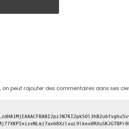
te, on peut rajouter des commentaires dans ses cle
lzdHA1MjEAAACFBABI2pzJN7KI2pk5Ol3hB2u6fvghu5v