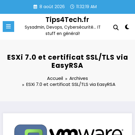
Aller
8 août 2026
11:32:20 AM
au
contenu
Tips4Tech.fr
Sysadmin, Devops, Cybersécurité… IT
stuff en général!
ESXi 7.0 et certificat SSL/TLS via
EasyRSA
Accueil
Archives
ESXi 7.0 et certificat SSL/TLS via EasyRSA