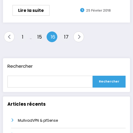
Lire la suite
25 Février 2018
Pagination
1
15
16
17
…
des
publications
Rechercher
Rechercher
Articles récents
MullvadVPN & pfSense