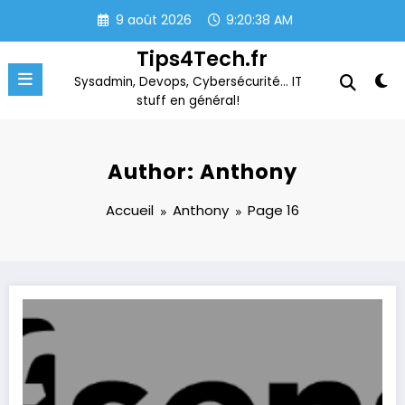
Aller
9 août 2026
9:20:38 AM
au
contenu
Tips4Tech.fr
Sysadmin, Devops, Cybersécurité… IT
stuff en général!
Author: Anthony
Accueil
Anthony
Page 16