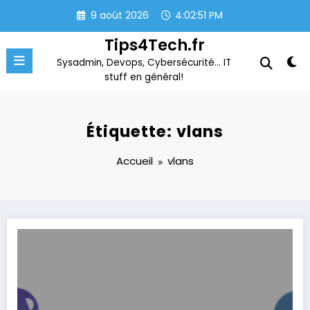
Aller
9 août 2026
4:02:51 PM
au
contenu
Tips4Tech.fr
Sysadmin, Devops, Cybersécurité… IT
stuff en général!
Étiquette: vlans
Accueil
vlans