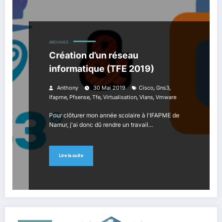
ARCHIVES
Création d’un réseau
informatique (TFE 2019)
,
,
Anthony
30 Mai 2019
Cisco
Gns3
,
,
,
,
,
Ifapme
Pfsense
Tfe
Virtualisation
Vlans
Vmware
Pour clôturer mon année scolaire à l'IFAPME de
Namur, j'ai donc dû rendre un travail…
Lire la suite