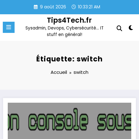
Aller
9 août 2026
10:33:21 AM
au
contenu
Tips4Tech.fr
Sysadmin, Devops, Cybersécurité… IT
stuff en général!
Étiquette: switch
Accueil
switch