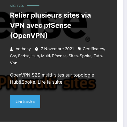
ARCHIVES
Relier plusieurs sites via
VPN avec pfSense
(OpenVPN)
,
Anthony
7 Novembre 2021
Certificates
,
,
,
,
,
,
,
,
Csr
Ecdsa
Hub
Multi
Pfsense
Sites
Spoke
Tuto
Vpn
OpenVPN S2S multi-sites sur topologie
Hub&Spoke. Lire la suite
Lire la suite