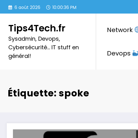
Aller
6 août 2026
10:00:36 PM
au
contenu
Tips4Tech.fr
Network
Sysadmin, Devops,
Cybersécurité… IT stuff en
Devops
général!
Étiquette: spoke