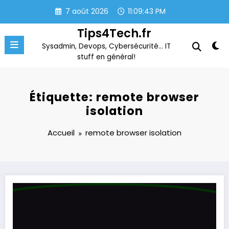
Aller
7 août 2026
11:09:43 PM
au
contenu
Tips4Tech.fr
Sysadmin, Devops, Cybersécurité… IT
stuff en général!
Étiquette: remote browser
isolation
Accueil
remote browser isolation