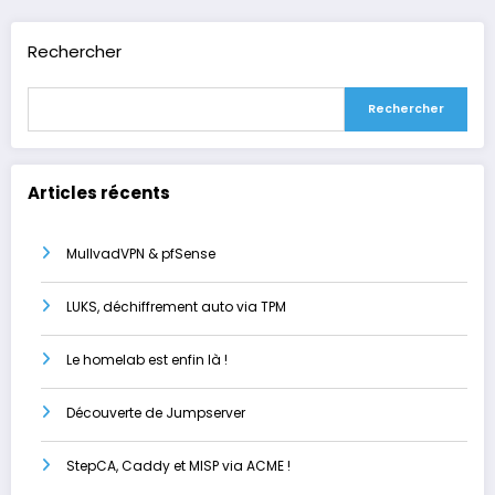
Rechercher
Rechercher
Articles récents
MullvadVPN & pfSense
LUKS, déchiffrement auto via TPM
Le homelab est enfin là !
Découverte de Jumpserver
StepCA, Caddy et MISP via ACME !