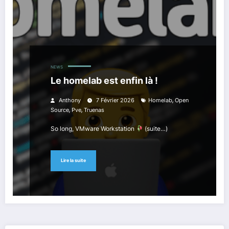
NEWS
Le homelab est enfin là !
,
Anthony
7 Février 2026
Homelab
Open
,
,
Source
Pve
Truenas
So long, VMware Workstation
(suite…)
Lire la suite