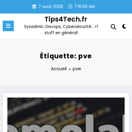
Aller
7 août 2026
7:16:56 AM
au
contenu
Tips4Tech.fr
Sysadmin, Devops, Cybersécurité… IT
stuff en général!
Étiquette: pve
Accueil
pve