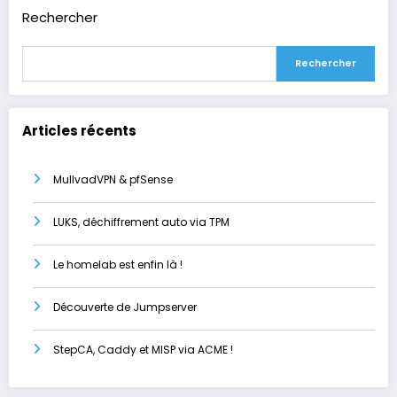
Rechercher
Rechercher
Articles récents
MullvadVPN & pfSense
LUKS, déchiffrement auto via TPM
Le homelab est enfin là !
Découverte de Jumpserver
StepCA, Caddy et MISP via ACME !