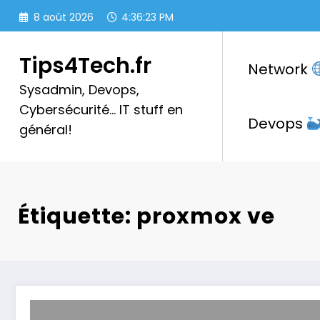
Aller
8 août 2026
4:36:24 PM
au
contenu
Tips4Tech.fr
Network
Sysadmin, Devops,
Cybersécurité… IT stuff en
Devops
général!
Étiquette: proxmox ve