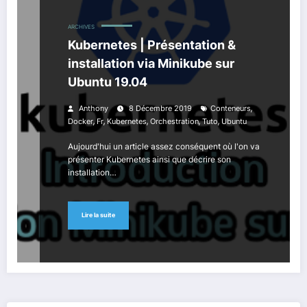
ARCHIVES
Kubernetes | Présentation &
installation via Minikube sur
Ubuntu 19.04
,
Anthony
8 Décembre 2019
Conteneurs
,
,
,
,
,
Docker
Fr
Kubernetes
Orchestration
Tuto
Ubuntu
Aujourd'hui un article assez conséquent où l'on va
présenter Kubernetes ainsi que décrire son
installation…
Lire la suite