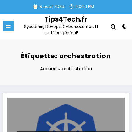
Aller
9 août 2026
1:03:51 PM
au
contenu
Tips4Tech.fr
Sysadmin, Devops, Cybersécurité… IT
stuff en général!
Étiquette: orchestration
Accueil
orchestration