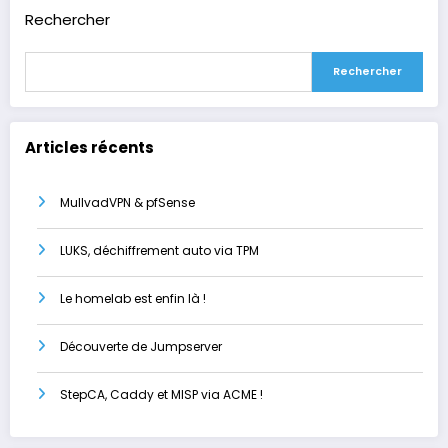
Rechercher
Rechercher
Articles récents
MullvadVPN & pfSense
LUKS, déchiffrement auto via TPM
Le homelab est enfin là !
Découverte de Jumpserver
StepCA, Caddy et MISP via ACME !