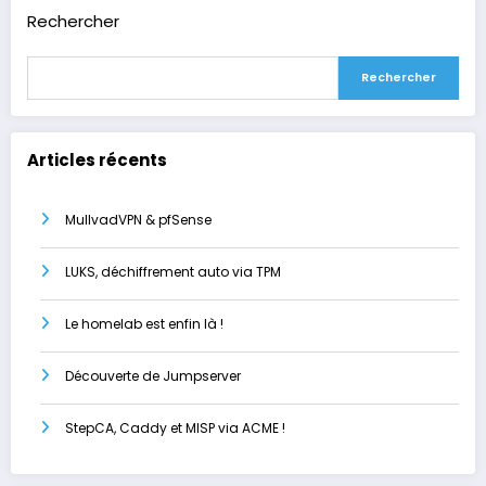
Rechercher
Rechercher
Articles récents
MullvadVPN & pfSense
LUKS, déchiffrement auto via TPM
Le homelab est enfin là !
Découverte de Jumpserver
StepCA, Caddy et MISP via ACME !