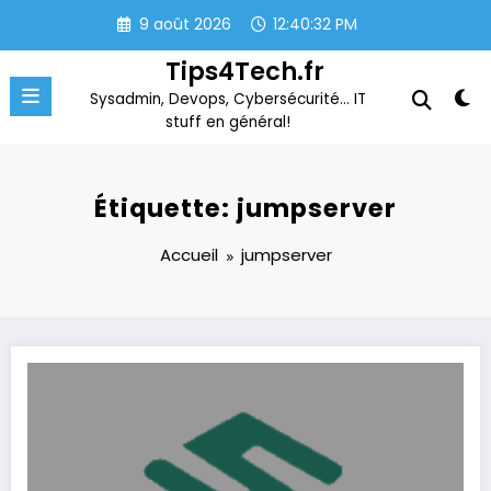
Aller
9 août 2026
12:40:32 PM
au
contenu
Tips4Tech.fr
Sysadmin, Devops, Cybersécurité… IT
stuff en général!
Étiquette: jumpserver
Accueil
jumpserver