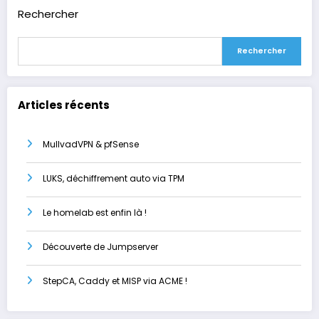
Rechercher
Rechercher
Articles récents
MullvadVPN & pfSense
LUKS, déchiffrement auto via TPM
Le homelab est enfin là !
Découverte de Jumpserver
StepCA, Caddy et MISP via ACME !