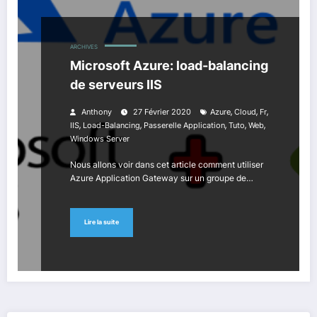
ARCHIVES
Microsoft Azure: load-balancing
de serveurs IIS
,
,
,
Anthony
27 Février 2020
Azure
Cloud
Fr
,
,
,
,
,
IIS
Load-Balancing
Passerelle Application
Tuto
Web
Windows Server
Nous allons voir dans cet article comment utiliser
Azure Application Gateway sur un groupe de…
Lire la suite