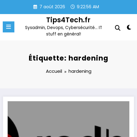
Aller
7 août 2026
9:22:56 AM
au
contenu
Tips4Tech.fr
Sysadmin, Devops, Cybersécurité… IT
stuff en général!
Étiquette: hardening
Accueil
hardening