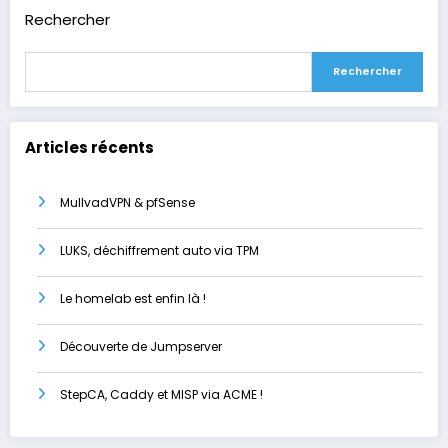
Rechercher
Rechercher
Articles récents
MullvadVPN & pfSense
LUKS, déchiffrement auto via TPM
Le homelab est enfin là !
Découverte de Jumpserver
StepCA, Caddy et MISP via ACME !