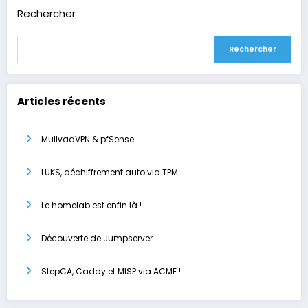
Rechercher
Rechercher
Articles récents
MullvadVPN & pfSense
LUKS, déchiffrement auto via TPM
Le homelab est enfin là !
Découverte de Jumpserver
StepCA, Caddy et MISP via ACME !