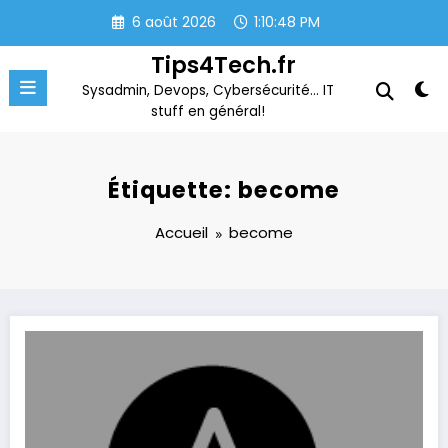
Aller
6 août 2026
1:10:48 PM
au
contenu
Tips4Tech.fr
Sysadmin, Devops, Cybersécurité… IT
stuff en général!
Étiquette: become
Accueil
become