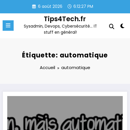
Aller
6 août 2026
6:12:27 PM
au
contenu
Tips4Tech.fr
Sysadmin, Devops, Cybersécurité… IT
stuff en général!
Étiquette: automatique
Accueil
automatique