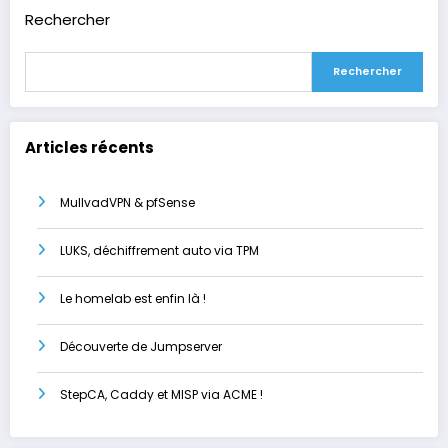
Rechercher
Rechercher
Articles récents
MullvadVPN & pfSense
LUKS, déchiffrement auto via TPM
Le homelab est enfin là !
Découverte de Jumpserver
StepCA, Caddy et MISP via ACME !