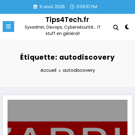
Aller
9 août 2026
3:09:10 PM
au
contenu
Tips4Tech.fr
Sysadmin, Devops, Cybersécurité… IT
stuff en général!
Étiquette: autodiscovery
Accueil
autodiscovery