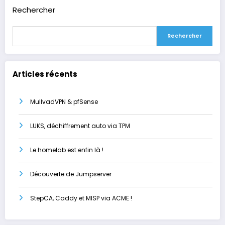
Rechercher
Rechercher
Articles récents
MullvadVPN & pfSense
LUKS, déchiffrement auto via TPM
Le homelab est enfin là !
Découverte de Jumpserver
StepCA, Caddy et MISP via ACME !