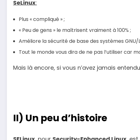
SeLinux
:
Plus « compliqué » ;
« Peu de gens » le maîtrisent vraiment à 100% ;
Améliore la sécurité de base des systèmes GNU/Li
Tout le monde vous dira de ne pas l’utiliser car mo
Mais là encore, si vous n’avez jamais entend
II) Un peu d’histoire
SELinux
, pour
Security-Enhanced Linux
, es