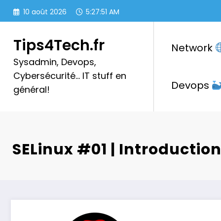
Aller
10 août 2026
5:27:52 AM
au
contenu
Tips4Tech.fr
Network
Sysadmin, Devops,
Cybersécurité… IT stuff en
Devops
général!
SELinux #01 | Introduction