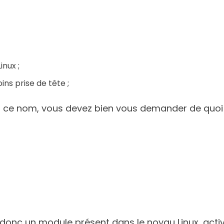
nux ;
ins prise de tête ;
u ce nom, vous devez bien vous demander de quoi o
t donc un module présent dans le noyau Linux, act