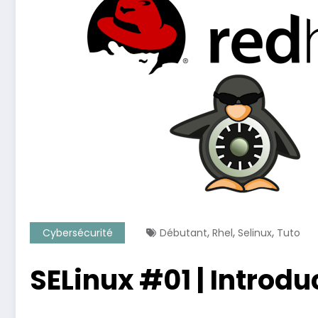
,
,
,
Cybersécurité
Débutant
Rhel
Selinux
Tuto
SELinux #01 | Introdu