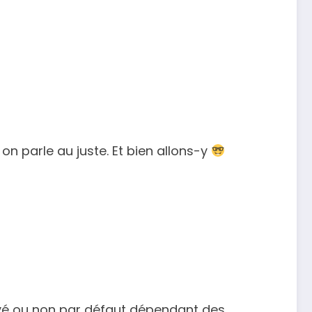
n parle au juste. Et bien allons-y
ivé ou non par défaut dépendant des