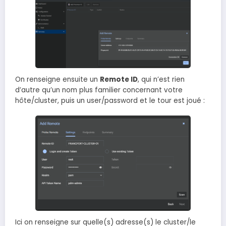
On renseigne ensuite un
Remote ID
, qui n’est rien
d’autre qu’un nom plus familier concernant votre
hôte/cluster, puis un user/password et le tour est joué :
Ici on renseigne sur quelle(s) adresse(s) le cluster/le