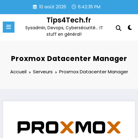
Aller
10 août 2026
6:42:35 PM
au
contenu
Tips4Tech.fr
Sysadmin, Devops, Cybersécurité… IT
stuff en général!
Proxmox Datacenter Manager
Accueil
Serveurs
Proxmox Datacenter Manager