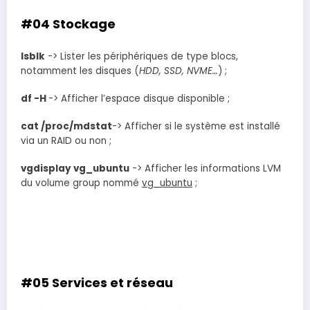
#04 Stockage
lsblk
-> Lister les périphériques de type blocs,
notamment les disques (
HDD, SSD, NVME…
) ;
df -H
-> Afficher l’espace disque disponible ;
cat /proc/mdstat
-> Afficher si le système est installé
via un RAID ou non ;
vgdisplay vg_ubuntu
-> Afficher les informations LVM
du volume group nommé
vg_ubuntu
;
#05 Services et réseau