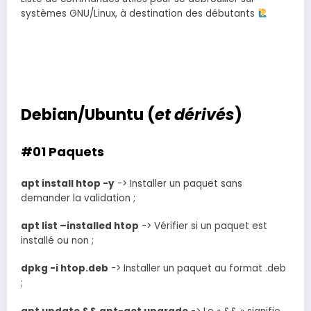
systèmes GNU/Linux, à destination des débutants
Debian/Ubuntu (
et dérivés
)
#01 Paquets
apt install htop -y
-> Installer un paquet sans
demander la validation ;
apt list –installed htop
-> Vérifier si un paquet est
installé ou non ;
dpkg -i htop.deb
-> Installer un paquet au format .deb
;