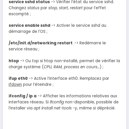
service sshd status
-> Vérifier l’état du service sshd.
Changez
status
par
stop, start
,
restart
pour l’effet
escompté ;
service enable sshd
-> Activer le service sshd au
démarrage de l’OS ;
/etc/init.d/networking restart
-> Redémarre le
service réseau ;
htop
-> Ou top si htop non-installé, permet de vérifier la
charge système (
CPU, RAM, process en cours…
) ;
ifup eth0
-> Active l’interface eth0. Remplacez par
ifdown
pour l’éteindre ;
ifconfig / ip a
-> Afficher les informations relatives aux
interfaces réseau. Si
ifconfig
non-disponible, possible de
l’installer via
apt install net-tools -y
, même si déprécié.