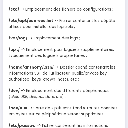
/etc/
-> Emplacement des fichiers de configurations ;
/etc/apt/sources.list
-> Fichier contenant les dépôts
utilisés pour installer des logiciels ;
/var/log/
-> Emplacement des logs ;
/opt/
-> Emplacement pour logiciels supplémentaires,
typiquement des logiciels propriétaires ;
/home/anthony/.ssh/
-> Dossier caché contenant les
informations SSH de l’utilisateur, public/private key,
authorized_keys, known_hosts, etc ;
/dev/
-> Emplacement des différents périphériques
(
clefs USB, disques durs, etc
) ;
/dev/null
-> Sorte de « puit sans fond », toutes données
envoyées sur ce périphérique seront supprimées ;
/etc/passwd
-> Fichier contenant les informations