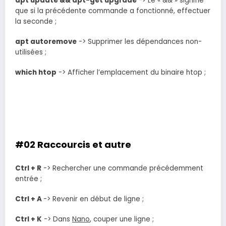
apt update && apt-get upgrade
-> Le « && » signifie
que si la précédente commande a fonctionné, effectuer
la seconde ;
apt autoremove
-> Supprimer les dépendances non-
utilisées ;
which htop
-> Afficher l’emplacement du binaire htop ;
#02 Raccourcis et autre
Ctrl + R
-> Rechercher une commande précédemment
entrée ;
Ctrl + A
-> Revenir en début de ligne ;
Ctrl + K
-> Dans
Nano
, couper une ligne ;