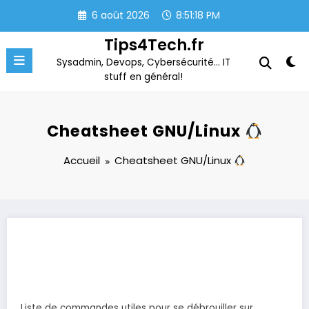
Aller
6 août 2026
8:51:19 PM
au
contenu
Tips4Tech.fr
Sysadmin, Devops, Cybersécurité… IT
stuff en général!
Cheatsheet GNU/Linux
Accueil
Cheatsheet GNU/Linux
Liste de commandes utiles pour se débrouiller sur