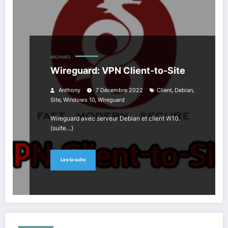
ARCHIVES
Wireguard: VPN Client-to-Site
,
,
Anthony
7 Décembre 2022
Client
Debian
,
,
Site
Windows 10
Wireguard
Wireguard avec serveur Debian et client W10.
(suite…)
Lire la suite