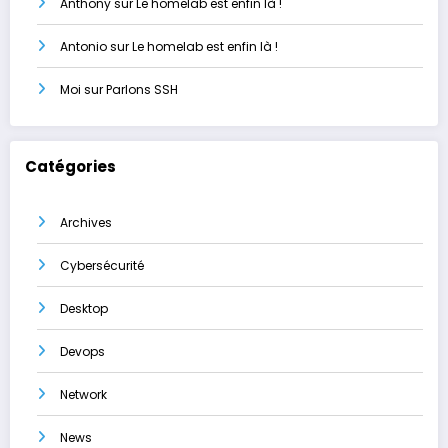
Anthony
sur
Le homelab est enfin là !
Antonio
sur
Le homelab est enfin là !
Moi
sur
Parlons SSH
Catégories
Archives
Cybersécurité
Desktop
Devops
Network
News