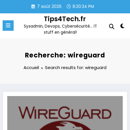
Aller
7 août 2026
8:20:34 PM
au
contenu
Tips4Tech.fr
Sysadmin, Devops, Cybersécurité… IT
stuff en général!
Recherche: wireguard
Accueil
Search results for: wireguard