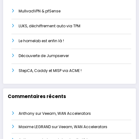
MullvadVPN & pfSense
LUKS, déchiffrement auto via TPM
Le homelab est enfin là !
Découverte de Jumpserver
StepCA, Caddy et MISP via ACME !
Commentaires récents
Anthony
sur
Veeam, WAN Accelerators
Maxime LEGRAND
sur
Veeam, WAN Accelerators